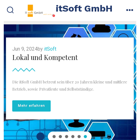
Zum
itSoft GmbH
Inhalt
suche
me
ein-/ausblenden
springen
Jun 9, 2024by
itSoft
Lokal und Kompetent
Die itSoft GmbH betreut sein über 20 Jahren kleine und mittlere
Betrieb, sowie Privatleute und Selbstständige.
Mehr erfahren